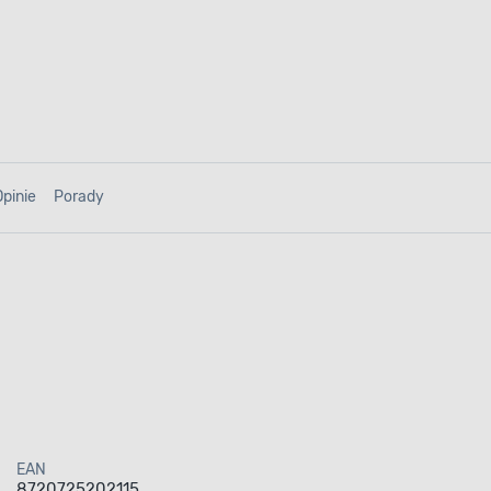
Opinie
Porady
EAN
8720725202115