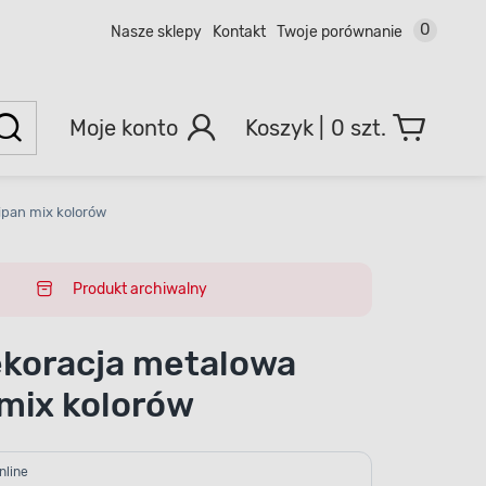
0
Nasze sklepy
Kontakt
Twoje porównanie
Moje konto
0 szt.
ipan mix kolorów
Produkt archiwalny
koracja metalowa
 mix kolorów
nline