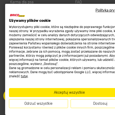
Karma dla psa
FAQ
Ogród
Prawny obowiązek zape
Polityka pr
Farby wewnętrzne białe
zgodności towaru z um
Używamy plików cookie
Elektryka
Program Brico PRO
Wykorzystujemy pliki cookie, które są niezbędne do poprawnego funkcj
Panele
naszej strony. W przypadku wyrażenia zgody używamy inne pliki cookie, 
możemy zamieścić w celu analizy danych dotyczących odwiedzających,
Regulaminy
Elektronarzędzia
ulepszenia naszej strony internetowej, pokazania spersonalizowanych tre
zapewnienia Państwu wspaniałego doświadczenia na stronie internetowe
Płytki
Regulaminy
Ponieważ korzystamy również z plików cookie innych firm, poszczególne
informacje, zebrane za ich pomocą, mogą zostać przekazane do naszych
Panele podłogowe
Polityka prywatności
partnerów, którzy mogą połączyć je z informacjami już posiadanymi. Ab
Płyty OSB/HDF
więcej informacji na temat plików cookie, których używamy, lub udzielić
poszczególne, wybierz „Dostosuj”.
Grabie do ogrodu
Dane są gromadzone w celu personalizacji reklam i pomiaru skutecznośc
reklamowych. Dane mogą być udostępniane Google LLC, więcej informa
znaleźć
tutaj
.
Akceptuj wszystkie
Dołącz do nas
Met
Odrzuć wszystkie
Dostosuj
Informacje handlowe o towarach i ich cenach podane na stronach