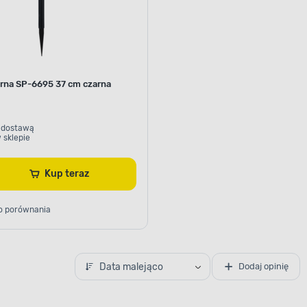
rna SP-6695 37 cm czarna
 dostawą
 sklepie
Kup teraz
o porównania
Data malejąco
Dodaj opinię