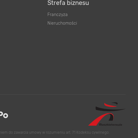
Strefa biznesu
Franczyza
Nieruchomości
eniem do zawarcia umowy w rozumieniu art. 71 Kodeksu cywilnego.