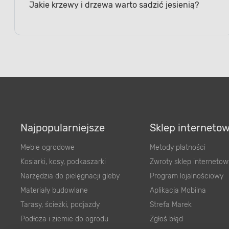
Jakie krzewy i drzewa warto sadzić jesienią?
Najpopularniejsze
Sklep interneto
Meble ogrodowe
Metody płatności
Kosiarki, kosy, podkaszarki
Zwroty sklep internetow
Narzędzia do pielęgnacji gleby
Program lojalnościowy
Materiały budowlane
Aplikacja Mobilna
Tarasy, ścieżki, podjazdy
Strefa Marek
Podłoża i ziemie do ogrodu
Zgłoś błąd