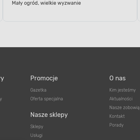
Mały ogród, wielkie wyzwanie
wy
Promocje
O nas
Gazetka
Kim jesteśmy
y
Oferta specjalna
Aktualności
Nasze zobowią
Nasze sklepy
Kontakt
Porady
Sklepy
Usługi