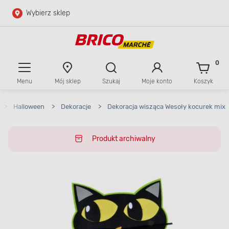
Wybierz sklep
Przejdź do głównej zawartości
Przejdź do wyszukiwarki
0
Menu
Mój sklep
Szukaj
Moje konto
Koszyk
Przejdź do kontaktu
>
Halloween
>
Dekoracje
>
Dekoracja wisząca Wesoły kocurek mix
Produkt archiwalny