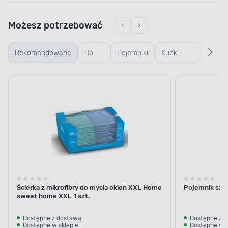
Możesz potrzebować
Rekomendowane
Do
Pojemniki
Kubki
Gąbki
mycia
szklane
termiczne
i
okien
i termosy
ścierki
Ścierka z mikrofibry do mycia okien XXL Home
Pojemnik szkla
sweet home XXL 1 szt.
Dostępne z dostawą
Dostępne z 
Dostępne w sklepie
Dostępne w s