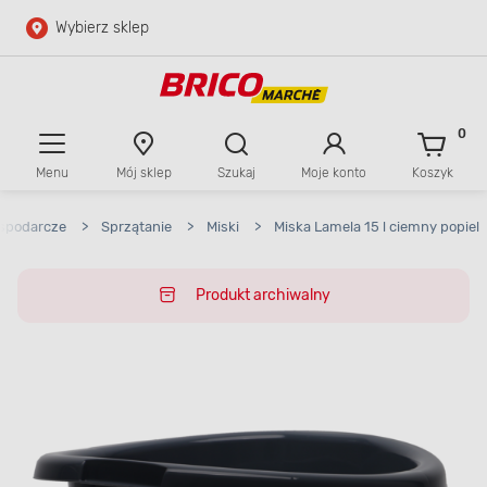
Wybierz sklep
Przejdź do głównej zawartości
Przejdź do wyszukiwarki
0
Menu
Mój sklep
Szukaj
Moje konto
Koszyk
Przejdź do kontaktu
ospodarcze
>
Sprzątanie
>
Miski
>
Miska Lamela 15 l ciemny popiel
Produkt archiwalny