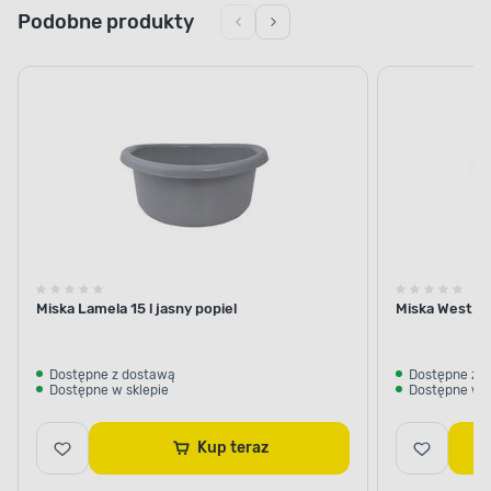
Podobne produkty
Miska Lamela 15 l jasny popiel
Miska West ow
Dostępne z dostawą
Dostępne z 
Dostępne w sklepie
Dostępne w s
Kup teraz