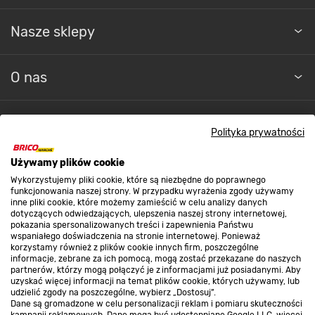
Nasze sklepy
O nas
Kontakt do sklepu
Polityka prywatności
Używamy plików cookie
Strefa biznesu
Wykorzystujemy pliki cookie, które są niezbędne do poprawnego
funkcjonowania naszej strony. W przypadku wyrażenia zgody używamy
inne pliki cookie, które możemy zamieścić w celu analizy danych
dotyczących odwiedzających, ulepszenia naszej strony internetowej,
Dołącz do nas
pokazania spersonalizowanych treści i zapewnienia Państwu
wspaniałego doświadczenia na stronie internetowej. Ponieważ
korzystamy również z plików cookie innych firm, poszczególne
informacje, zebrane za ich pomocą, mogą zostać przekazane do naszych
partnerów, którzy mogą połączyć je z informacjami już posiadanymi. Aby
uzyskać więcej informacji na temat plików cookie, których używamy, lub
udzielić zgody na poszczególne, wybierz „Dostosuj”.
Metody płatności
Dane są gromadzone w celu personalizacji reklam i pomiaru skuteczności