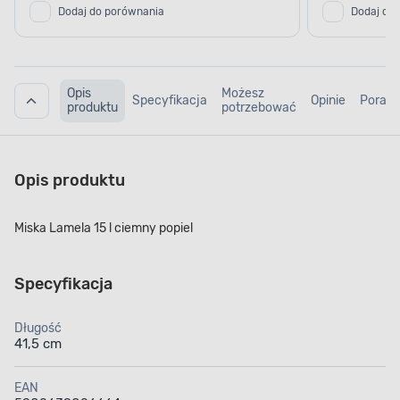
Dodaj do porównania
Dodaj do
Opis
Możesz
Specyfikacja
Opinie
Porad
produktu
potrzebować
Opis produktu
Miska Lamela 15 l ciemny popiel
Specyfikacja
Długość
41,5 cm
EAN