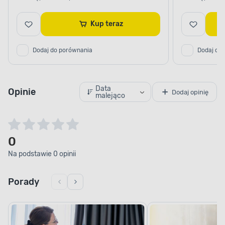
Kup teraz
Dodaj do porównania
Dodaj do
Data
Opinie
Dodaj opinię
malejąco
0
Na podstawie 0 opinii
Porady