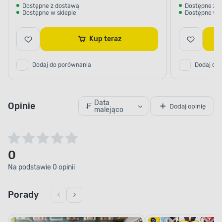
Dostępne z dostawą
Dostępne z 
Dostępne w sklepie
Dostępne w s
Kup teraz
Dodaj do porównania
Dodaj do
Data
Opinie
Dodaj opinię
malejąco
0
Na podstawie 0 opinii
Porady