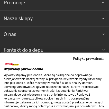
Promocje
Nasze sklepy
O nas
Kontakt do sklepu
Polityka prywatności
Strefa biznesu
Używamy plików cookie
Wykorzystujemy pliki cookie, które są niezbędne do poprawnego
funkcjonowania naszej strony. W przypadku wyrażenia zgody używamy
inne pliki cookie, które możemy zamieścić w celu analizy danych
Dołącz do nas
dotyczących odwiedzających, ulepszenia naszej strony internetowej,
pokazania spersonalizowanych treści i zapewnienia Państwu
wspaniałego doświadczenia na stronie internetowej. Ponieważ
korzystamy również z plików cookie innych firm, poszczególne
informacje, zebrane za ich pomocą, mogą zostać przekazane do naszych
partnerów, którzy mogą połączyć je z informacjami już posiadanymi. Aby