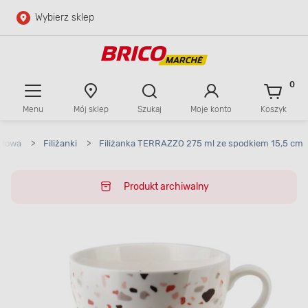
Wybierz sklep
Przejdź do głównej zawartości
Przejdź do wyszukiwarki
0
Menu
Mój sklep
Szukaj
Moje konto
Koszyk
Przejdź do kontaktu
ołowa
>
Filiżanki
>
Filiżanka TERRAZZO 275 ml ze spodkiem 15,5 cm
Produkt archiwalny