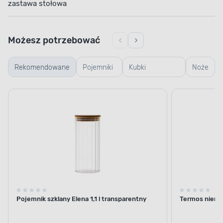
zastawa stołowa
Możesz potrzebować
Rekomendowane
Pojemniki
Kubki
Noże
szklane
termiczne i
termosy
Pojemnik szklany Elena 1,1 l transparentny
Termos nierdz